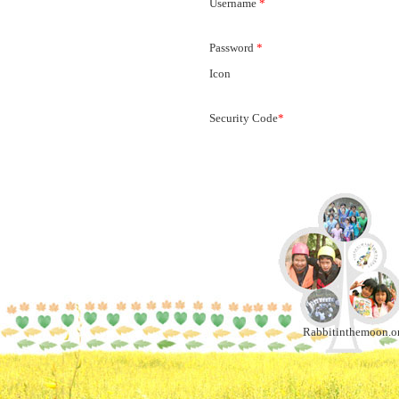
Username
*
Password
*
Icon
Security Code
*
Rabbitinthemoon.or