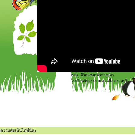
ตอน...ชีวิตแซงแซวหางปลา
โรงเรียนสินแร่สยาม สวนผึ้ง จ.ราชบุรี
วามคิดเห็นได้ที่นี่คะ